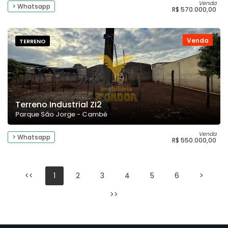
Venda
> Whatsapp
R$ 570.000,00
Venda
TERRENO
Terreno Industrial ZI2
Parque São Jorge - Cambé
Venda
> Whatsapp
R$ 550.000,00
<<
1
2
3
4
5
6
>
>>